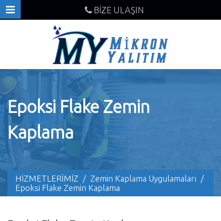
BİZE ULAŞIN
Epoksi Flake Zemin
Kaplama
HİZMETLERİMİZ
/
Zemin Kaplama Uygulamaları
/
Epoksi Flake Zemin Kaplama