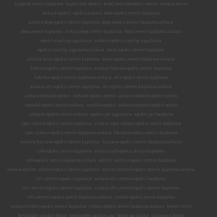
hijyenik zemin kaplama
kaydırmaz epoksi
kolay temizlenebilir zemin
ankara zemin
ankara epoksi
epoksi ankara
depo epoksi zemin kaplama
ankara depo epoksi zemin kaplama
depo epoksi zemin kaplama ankara
depo zemin kaplama
ankara depo zemin kaplama
depo zemin kaplama ankara
epoksi coating uygulama
ankara epoksi coating uygulama
epoksi coating uygulama ankara
teras epoksi zemin kaplama
ankara teras epoksi zemin kaplama
teras epoksi zemin kaplama ankara
fabrika epoksi zemin kaplama
ankara fabrika epoksi zemin kaplama
fabrika epoksi zemin kaplama ankara
ofis epoksi zemin kaplama
ankara ofis epoksi zemin kaplama
ofis epoksi zemin kaplama ankara
ankara metalik epoksi
metalik epoksi zemin
ankara metalik epoksi zemin
metalik epoksi zemin ankara
metalik epoksi
ankara otopark epoksi zemin
otopark epoksi zemin ankara
epoksi yer uygulama
epoksi yer kaplama
spor salonu epoksi zemin kaplama
ankara spor salonu epoksi zemin kaplama
spor salonu epoksi zemin kaplama ankara
hastane epoksi zemin kaplama
ankara hastane epoksi zemin kaplama
hastane epoksi zemin kaplama ankara
cafe epoksi zemin kaplama
ankara cafe epoksi zemin kaplama
cafe epoksi zemin kaplama ankara
eğitim sektörü epoksi zemin kaplama
ankara eğitim sektörü epoksi zemin kaplama
eğitim sektörü epoksi zemin kaplama ankara
ofis zemini epoksi kaplama
ankara ofis zemini epoksi kaplama
ofis zemini epoksi zemin kaplama
ankara ofis zemini epoksi zemin kaplama
ofis zemini epoksi zemin kaplama ankara
tribün epoksi zemin kaplama
ankara tribün epoksi zemin kaplama
tribün epoksi zemin kaplama ankara
beton silimi
kendinden yayılan beton
kendinden yayılan şap
beton parlatma
tozmayan beton