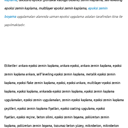
epoksi zemin kaplama, multilayer epoksi zemin kaplama,
epoksi zemin
boyama
uygulamaları alanında uzman epoksi uygulama ustaları tarafından itina ile
yapılmaktadır.
Etiketler:
ankara epoksi zemin kaplama
,
ankara epoksi
,
ankara zemin kaplama
,
epoksi
zemin kaplama ankara
,
self leveling epoksi zemin kaplama
,
metalik epoksi zemin
kaplama
,
epoksi flake zemin kaplama
,
epoksi
,
epoksi ankara
,
multilayer epoksi zemin
kaplama
,
epoksi kaplama
,
ankarada epoksi zemin kaplama
,
epoksi zemin kaplama
uygulamaları
,
epoksi zemin uygulamaları
,
zemin epoksi kaplama
,
epoksi zemin kaplama
çeşitleri
,
epoksi zemin kaplama fiyatları
,
epoksi coating uygulama
,
epoksi
fiyatları
,
epoksi reçine
, beton silimi,
epoksi zemin boyama
,
poliüretan zemin
kaplama
,
poliüretan zemin boyama
,
tozumaz beton yüzey
,
mikrobeton
,
mikrobeton