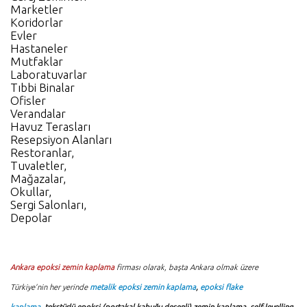
Marketler
Koridorlar
Evler
Hastaneler
Mutfaklar
Laboratuvarlar
Tıbbi Binalar
Ofisler
Verandalar
Havuz Terasları
Resepsiyon Alanları
Restoranlar,
Tuvaletler,
Mağazalar,
Okullar,
Sergi Salonları,
Depolar
Ankara epoksi zemin kaplama
firması olarak, başta Ankara olmak üzere
Türkiye’nin her yerinde
metalik epoksi zemin kaplama
,
epoksi flake
kaplama
,
tekstürlü epoksi (portakal kabuğu desenli) zemin kaplama, self-levelling