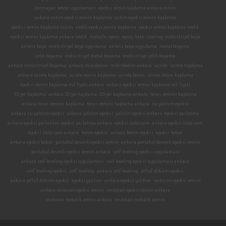
tozmayan beton uygulaması
epoksi zemin kaplama ankara ostim
ankara ostim epoksi zemin kaplama
ostim epoksi zemin kaplama
epoksi zemin kaplama ostim
ivedik epoksi zemin kaplama
epoksi zemin kaplama ivedik
epoksi zemin kaplama ankara ivedik
metallic epoxy
epoxy flake
coating
endüstriyel boya
airless boya
endüstriyel boya uygulama
airless boya uygulama
metal boyama
çelik boyama
endüstriyel metal boyama
endüstriyel çelik boyama
ankara endüstriyel boyama
ankara mikobeton
mikrobeton ankara
ucrete
ucrete kaplama
ankara ucrete kaplama
ucrete zemin kaplama
ucrete beton
ucrete beton kaplama
epoksi zemin kaplama m2 fiyatı ankara
ankara epoksi zemin kaplama m2 fiyatı
3D yer kaplama
ankara 3D yer kaplama
3D yer kaplama ankara
teras zemini kaplama
ankara teras zemini kaplama
teras zemini kaplama ankara
su yalıtım epoksi
ankara su yalıtım epoksi
ankara yalıtım epoksi
yalıtım epoksi ankara
epoksi parlatma
ankara epoksi parlatma
epoksi parlatma ankara
epoksi izolasyon
ankara epoksi izolasyon
epoksi izolasyon ankara
beton epoksi
ankara beton epoksi
epoksi beton
ankara epoksi beton
portakal desenli epoksi zemin
ankara portakal desenli epoksi zemin
portakal desenli epoksi zemin ankara
self leveling epoksi uygulaması
ankara self leveling epoksi uygulaması
self leveling epoksi uygulaması ankara
self leveling epoksi
self leveling
ankara self leveling
şeffaf döküm epoksi
ankara şeffaf döküm epoksi
epoksi yalıtım
ankara epoksi yalıtım
restoran epoksi zemin
ankara restoran epoksi zemin
restoran epoksi zemin ankara
restoran metalik zemin ankara
restoran metalik zemin