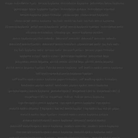
mapei mikrobeton fiyatı
terrazo kaplama
mikrobaton kaplama
poliüretan beton kaplama
poliüretan beton kaplama fiyatları
mikrobeton ankara
mikrobeton İstanbul
terrazo kaplama yapan firmalar
stone carpet
stone carpet kaplama
stone carpet zemin kaplama
taş halı
renkli taş halı
taş halı zemin kaplama
3D zemin kaplama
şeffaf zemin kaplama
şeffaf zemin kaplama fiyatları
mikrobeton nedir
ultratop mikrobeton
ultratop cpu
zemin kaplama çeşitleri
zemin kaplama çeşitleri nelerdir
dekoratif zeminler
dekoratif zeminler nelerdir
dekoratif zemin fiyatları
dekoratif zemin firmaları
stone carpet nedir
taş halı nedir
taş halı kaplama nedir
terrazo nedir
terrazo fiyatları
terrazo yapan firmalar
kaplama ustası
epoksi ustası
poliüretan kaplama
poliüretan boya
poliüretan zemin boyama
akrilik zemin
akrilik boya
akrilik zemin boyama
akrilik zemin boyama fiyatları
fabrika zemin kaplama
self levellin epoksi zemin kaplama
self levelling epoksi zemin kaplama fiyatları
self levellin epoksi zemin kaplama yapan firmaları
self levelling epoksi firmaları
kendinden yayılan epoksi
kendinden yayılan epoksi zemin kaplama
portakal epoksi zemin kaplama
portakal epoksi
mapefloor I 302 lv
mapefloor I 302 sl
mapefloor I 302 tx
mapefloor
flokser
flokser zemin kaplama
cips flex epoksi zemin kaplama
cips epoksi zemin kaplama
cips epoksi
metalik epoksi döşeme
1 kg epoksi kaç m2 zemin kaplar
1 kg epoksi kaç m2 yer yapar
metalik epoksi boya fiyatları
metalik epoksi zemin kaplama ankara
ankara metalik epoksi zemin kaplama
dekoratif metalik epoksi
dekoratif metalik epoksi zemin kaplama
modern zeminler
modern zemin kaplama
mermer görünümlü epoksi zemin kaplama
metalik epoksi kaplama nedir