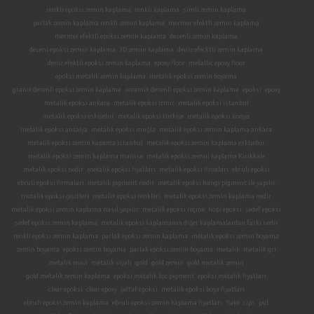
renkli epoksi zemin kaplama
renkli kaplama
simli zemin kaplama
parlak zemin kaplama renkli zemin kaplama
mermer efektli zemin kaplama
mermer efektli epoksi zemin kaplama
desenli zemin kaplama
deseni epoksi zemin kaplama
3D zemin kaplama
deniz efecktli zemin kaplama
deniz efektli epoksi zemin kaplama
epoxy floor
metallic epoxy floor
epoksi metalik zemin kaplama
metalik epoksi zemin boyama
granit desenli epoksi zemin kaplama
seramik desenli epoksi zemin kaplama
epoksi
epoxy
metalik epoksi ankara
metalik epoksi izmir
metalik epoksi istanbul
metalik epoksi eskişehir
metalik epoksi türkiye
metalik epoksi konya
metalik epoksi antalya
metalik epoksi muğla
metalik epoksi zemin kaplama ankara
metalik epoksi zemin kapama istanbul
metalik epoksi zemin kaplama eskişehir
metalik epoksi zemin kaplama manisa
metalik epoksi zemin kaplama Kırıkkale
metalik epoksi nedir
metalik epoksi fiyatları
metalik epoksi firöaları
ebruli epoksi
ebruli epoksi firmaları
metalik pigment nedir
metalik epoksi hangi pigment ile yapılır
metalik epoksi çeşitleri
metalik epoksi renkleri
metalik epoksi zemin kaplama nedir
metalik epoksi zemin kaplama nasıl yapılır
metalik epoksi reçine
hobi epoksi
sedef epoksi
sedef epoksi zemin kaplama
metalik epoksi kaplamanın diğer kaplamalardan farkı nedir
renkli epoksi zemin kaplama
parlak epoksi zemin kaplama
metalik epoksi zemin boyama
zemin boyama
epoksi zemin boyama
parlak epoksi zemin boyama
metalik
metalik gri
metalik mavi
metalik siyah
gold
gold zemin
gold metalik zemin
gold metalik zemin kaplama
epoksi metalik toz pigment
epoksi metalik fiyatları
clear epoksi
clear epoxy
şeffaf epoksi
metalik epoksi boya fiyatları
ebruli epoksi zemin kaplama
ebruli epoksi zemin kaplama fiyatları
flake
cips
pul