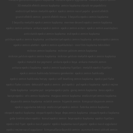
metalik görünümlü epoksi kaplama
metalik epoksi uygulama
metalik epoksi zemin
3D metalik efektli zemin kaplama
zemin kaplama olarak ne yapabiliriz
endüstriyel beton metalik epoksi
epoksi zemin nasıl yapılır
granit efektli
granit efektli zemin
granit efektli masa
3 boyutlu epoksi zemin kaplama
3 boyutlu metalik epoksi zemin kaplama
mermer desenli epoksi zemin kaplama
epoksi zemin ankara
ankara epoksi zemin
epoksi zemin astarı
epoksi zemin avantajları
antistatik epoksi zemin kaplama
esd epoksi zemin kaplama
yalıtkan epoksi zemin kaplama
antibakteriyel epoksi zemin kaplama
ankara epoksi zemin
epoksi zemin aletleri
epoksi zemin ayakkabıları
ince film kaplama teknikleri
mikron zemin kaplama
mikron yalıtım zemin kaplama
mikron yalıtım epoksi zemin kaplama
mikron yalıtım metalik epoksi zemin kaplama
epoksi metalik toz pigment
ankara epoksi boya
ankara metalik zemin
ankara epoksi kaplama
epoksi zemin kaplama fiyatları
metalik epoksi fiyatları
epoksi zemin hakkında bilmeniz gerekenler
epoksi zemin hakkında
epoksi zemin hakkında herşey
epoksi self-levelling zemin kaplama
epoksi pul flake
epoksi flake sistem
dekoratif epoksi zemin
pul epoksi
pul epoksi kaplama
epoksi reçine
flake kaplama
serpme pul
serpme epoksi pulu
garaj zemin kaplama
teras epoksi
banyo epoksi
ofis zemin kaplama
mağaza zemin kaplama
endüstriyel zemin kaplama
dayanıklı zemin kaplama
estetik zemin
hijyenik zemin
kimyasal dayanım zemin
epoksi uygulama tekniği
endüstriyel epoksi zemin
fabrika zemin kaplama
otopark epoksi kaplama
otopark epoksi boya
depo zemin kaplama
otopark epoksi kaplama
gıda üretim alanı epoksi
konut epoksi zemin
boya epoksi kaplama
epoksi fiyatları
epoksi m2 fiyat
epoksi nasıl yapılır
epoksi kaplama nasıl yapılır
epoksi nasıl uygulanır
epoksi reçine nasıl uygulanır
kimyasallara daynıklı zemin
aşınma direnci yüksek zemin