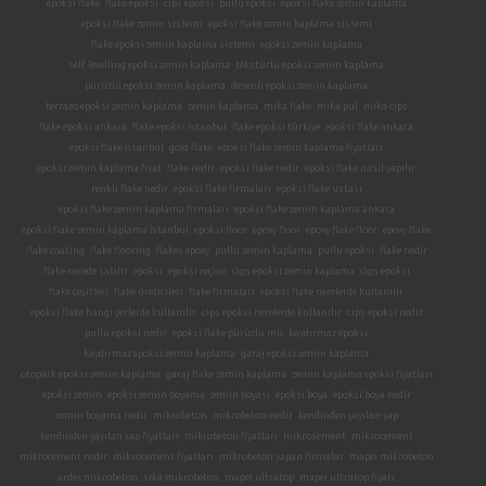
epoksi flake
flake epoksi
cips epoksi
pullu epoksi
epoksi flake zemin kaplama
epoksi flake zemin sistemi
epoksi flake zemin kaplama sistemi
flake epoksi zemin kaplama sistemi
epoksi zemin kaplama
self levelling epoksi zemin kaplama
tekstürlü epoksi zemin kaplama
pürüzlü epoksi zemin kaplama
desenli epoksi zemin kaplama
terrazo epoksi zemin kaplama
zemin kaplama
mika flake
mika pul
mika cips
flake epoksi ankara
flake epoksi İstanbul
flake epoksi türkiye
epoksi flake ankara
epoksi flake İstanbul
gold flake
epoksi flake zemin kaplama fiyatları
epoksi zemin kaplama fiyat
flake nedir
epoksi flake nedir
epoksi flake nasıl yapılır
renkli flake nedir
epoksi flake firmaları
epoksi flake ustası
epoksi flake zemin kaplama firmaları
epoksi flake zemin kaplama ankara
epoksi flake zemin kaplama İstanbul
epoksi floor
epoxy floor
epoxy flake floor
epoxy flake
flake coating
flake flooring
flakes epoxy
pullu zemin kaplama
pullu epoksi
flake nedir
flake nerede satılır
epoksi
epoksi reçine
cips epoksi zemin kaplama
cips epoksi
flake çeşitleri
flake üreticileri
flake firmaları
epoksi flake nerelerde kullanılır
epoksi flake hangi yerlerde kullanılır
cips epoksi nerelerde kullanılır
cips epoksi nedir
pullu epoksi nedir
epoksi flake pürüzlü mü
kaydırmaz epoksi
kaydırmaz epoksi zemin kaplama
garaj epoksi zemin kaplama
otopark epoksi zemin kaplama
garaj flake zemin kaplama
zemin kaplama epoksi fiyatları
epoksi zemin
epoksi zemin boyama
zemin boyası
epoksi boya
epoksi boya nedir
zemin boyama nedir
mikrobeton
mikrobeton nedir
kendinden yayılan şap
kendinden yayılan şap fiyatları
mikrobeton fiyatları
mikrosement
mikrocement
mikrocement nedir
mikrocement fiyatları
mikrobeton yapan firmalar
mapei mikrobeton
ardex mikrobeton
sika mikrobeton
mapei ultratop
mapei ultratop fiyatı