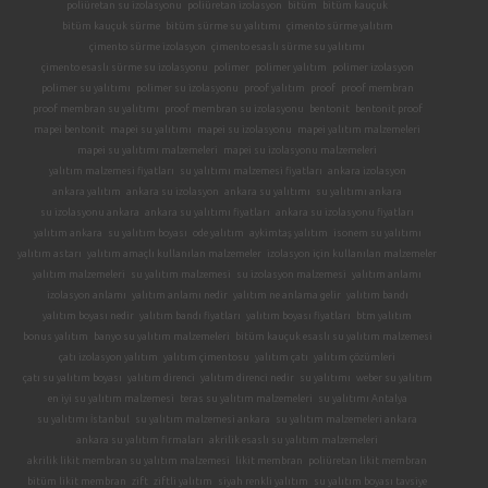
poliüretan su izolasyonu
poliüretan izolasyon
bitüm
bitüm kauçuk
bitüm kauçuk sürme
bitüm sürme su yalıtımı
çimento sürme yalıtım
çimento sürme izolasyon
çimento esaslı sürme su yalıtımı
çimento esaslı sürme su izolasyonu
polimer
polimer yalıtım
polimer izolasyon
polimer su yalıtımı
polimer su izolasyonu
proof yalıtım
proof
proof membran
proof membran su yalıtımı
proof membran su izolasyonu
bentonit
bentonit proof
mapei bentonit
mapei su yalıtımı
mapei su izolasyonu
mapei yalıtım malzemeleri
mapei su yalıtımı malzemeleri
mapei su izolasyonu malzemeleri
yalıtım malzemesi fiyatları
su yalıtımı malzemesi fiyatları
ankara izolasyon
ankara yalıtım
ankara su izolasyon
ankara su yalıtımı
su yalıtımı ankara
su izolasyonu ankara
ankara su yalıtımı fiyatları
ankara su izolasyonu fiyatları
yalıtım ankara
su yalıtım boyası
ode yalıtım
aykimtaş yalıtım
isonem su yalıtımı
yalıtım astarı
yalıtım amaçlı kullanılan malzemeler
izolasyon için kullanılan malzemeler
yalıtım malzemeleri
su yalıtım malzemesi
su izolasyon malzemesi
yalıtım anlamı
izolasyon anlamı
yalıtım anlamı nedir
yalıtım ne anlama gelir
yalıtım bandı
yalıtım boyası nedir
yalıtım bandı fiyatları
yalıtım boyası fiyatları
btm yalıtım
bonus yalıtım
banyo su yalıtım malzemeleri
bitüm kauçuk esaslı su yalıtım malzemesi
çatı izolasyon yalıtım
yalıtım çimentosu
yalıtım çatı
yalıtım çözümleri
çatı su yalıtım boyası
yalıtım direnci
yalıtım direnci nedir
su yalıtımı
weber su yalıtım
en iyi su yalıtım malzemesi
teras su yalıtım malzemeleri
su yalıtımı Antalya
su yalıtımı İstanbul
su yalıtım malzemesi ankara
su yalıtım malzemeleri ankara
ankara su yalıtım firmaları
akrilik esaslı su yalıtım malzemeleri
akrilik likit membran su yalıtım malzemesi
likit membran
poliüretan likit membran
bitüm likit membran
zift
ziftli yalıtım
siyah renkli yalıtım
su yalıtım boyası tavsiye