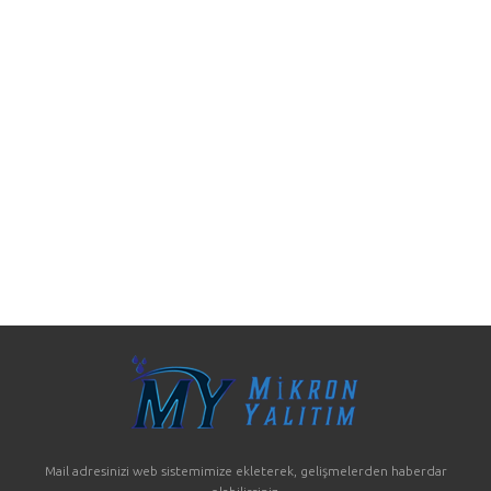
Mail adresinizi web sistemimize ekleterek, gelişmelerden haberdar