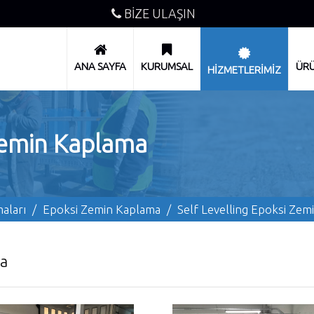
BİZE ULAŞIN
ANA SAYFA
KURUMSAL
ÜRÜ
HİZMETLERİMİZ
 Zemin Kaplama
aları
/
Epoksi Zemin Kaplama
/
Self Levelling Epoksi Zem
ma