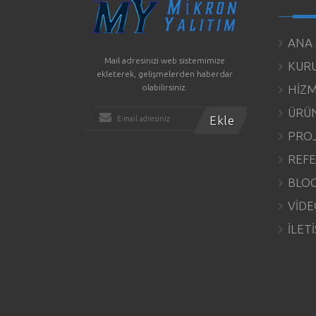
ANA 
Mail adresinizi web sistemimize
KUR
ekleterek, gelişmelerden haberdar
olabilirsiniz.
HİZM
ÜRÜN
PROJ
REFE
BLO
VİDE
İLET