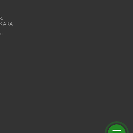
k.
ANKARA
om