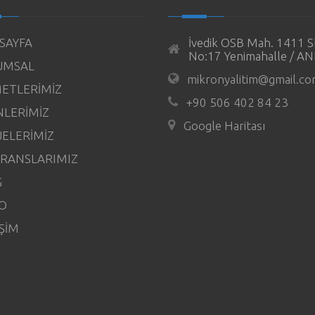
SAYFA
İvedik OSB Mah. 1411 S
No:17 Yenimahalle / 
UMSAL
mikronyalitim@gmail.c
ETLERİMİZ
+90 506 402 84 23
LERİMİZ
Google Haritası
ELERİMİZ
RANSLARIMIZ
G
O
İŞİM