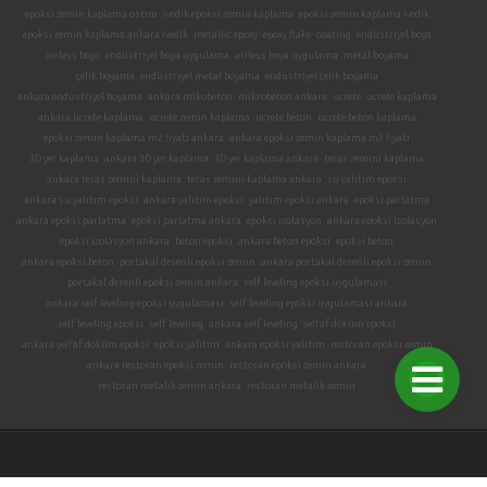
epoksi zemin kaplama ostim
ivedik epoksi zemin kaplama
epoksi zemin kaplama ivedik
epoksi zemin kaplama ankara ivedik
metallic epoxy
epoxy flake
coating
endüstriyel boya
airless boya
endüstriyel boya uygulama
airless boya uygulama
metal boyama
çelik boyama
endüstriyel metal boyama
endüstriyel çelik boyama
ankara endüstriyel boyama
ankara mikobeton
mikrobeton ankara
ucrete
ucrete kaplama
ankara ucrete kaplama
ucrete zemin kaplama
ucrete beton
ucrete beton kaplama
epoksi zemin kaplama m2 fiyatı ankara
ankara epoksi zemin kaplama m2 fiyatı
3D yer kaplama
ankara 3D yer kaplama
3D yer kaplama ankara
teras zemini kaplama
ankara teras zemini kaplama
teras zemini kaplama ankara
su yalıtım epoksi
ankara su yalıtım epoksi
ankara yalıtım epoksi
yalıtım epoksi ankara
epoksi parlatma
ankara epoksi parlatma
epoksi parlatma ankara
epoksi izolasyon
ankara epoksi izolasyon
epoksi izolasyon ankara
beton epoksi
ankara beton epoksi
epoksi beton
ankara epoksi beton
portakal desenli epoksi zemin
ankara portakal desenli epoksi zemin
portakal desenli epoksi zemin ankara
self leveling epoksi uygulaması
ankara self leveling epoksi uygulaması
self leveling epoksi uygulaması ankara
self leveling epoksi
self leveling
ankara self leveling
şeffaf döküm epoksi
ankara şeffaf döküm epoksi
epoksi yalıtım
ankara epoksi yalıtım
restoran epoksi zemin
ankara restoran epoksi zemin
restoran epoksi zemin ankara
restoran metalik zemin ankara
restoran metalik zemin