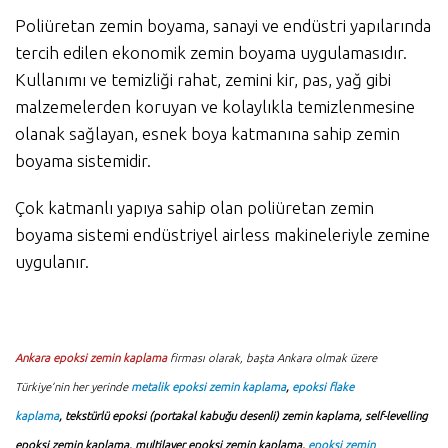
Poliüretan zemin boyama, sanayi ve endüstri yapılarında
tercih edilen ekonomik zemin boyama uygulamasıdır.
Kullanımı ve temizliği rahat, zemini kir, pas, yağ gibi
malzemelerden koruyan ve kolaylıkla temizlenmesine
olanak sağlayan, esnek boya katmanına sahip zemin
boyama sistemidir.
Çok katmanlı yapıya sahip olan poliüretan zemin
boyama sistemi endüstriyel airless makineleriyle zemine
uygulanır.
Ankara epoksi zemin kaplama
firması olarak, başta Ankara olmak üzere
Türkiye’nin her yerinde
metalik epoksi zemin kaplama
,
epoksi flake
kaplama
,
tekstürlü epoksi (portakal kabuğu desenli) zemin kaplama, self-levelling
epoksi zemin kaplama, multilayer epoksi zemin kaplama,
epoksi zemin