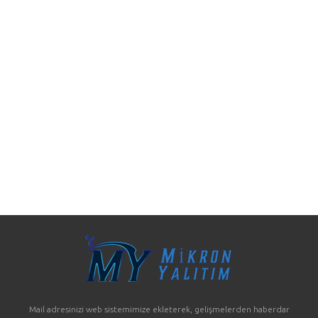
Mail adresinizi web sistemimize ekleterek, gelişmelerden haberdar