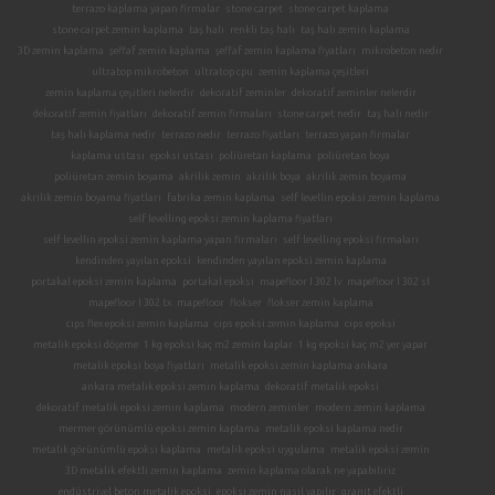
terrazo kaplama yapan firmalar
stone carpet
stone carpet kaplama
stone carpet zemin kaplama
taş halı
renkli taş halı
taş halı zemin kaplama
3D zemin kaplama
şeffaf zemin kaplama
şeffaf zemin kaplama fiyatları
mikrobeton nedir
ultratop mikrobeton
ultratop cpu
zemin kaplama çeşitleri
zemin kaplama çeşitleri nelerdir
dekoratif zeminler
dekoratif zeminler nelerdir
dekoratif zemin fiyatları
dekoratif zemin firmaları
stone carpet nedir
taş halı nedir
taş halı kaplama nedir
terrazo nedir
terrazo fiyatları
terrazo yapan firmalar
kaplama ustası
epoksi ustası
poliüretan kaplama
poliüretan boya
poliüretan zemin boyama
akrilik zemin
akrilik boya
akrilik zemin boyama
akrilik zemin boyama fiyatları
fabrika zemin kaplama
self levellin epoksi zemin kaplama
self levelling epoksi zemin kaplama fiyatları
self levellin epoksi zemin kaplama yapan firmaları
self levelling epoksi firmaları
kendinden yayılan epoksi
kendinden yayılan epoksi zemin kaplama
portakal epoksi zemin kaplama
portakal epoksi
mapefloor I 302 lv
mapefloor I 302 sl
mapefloor I 302 tx
mapefloor
flokser
flokser zemin kaplama
cips flex epoksi zemin kaplama
cips epoksi zemin kaplama
cips epoksi
metalik epoksi döşeme
1 kg epoksi kaç m2 zemin kaplar
1 kg epoksi kaç m2 yer yapar
metalik epoksi boya fiyatları
metalik epoksi zemin kaplama ankara
ankara metalik epoksi zemin kaplama
dekoratif metalik epoksi
dekoratif metalik epoksi zemin kaplama
modern zeminler
modern zemin kaplama
mermer görünümlü epoksi zemin kaplama
metalik epoksi kaplama nedir
metalik görünümlü epoksi kaplama
metalik epoksi uygulama
metalik epoksi zemin
3D metalik efektli zemin kaplama
zemin kaplama olarak ne yapabiliriz
endüstriyel beton metalik epoksi
epoksi zemin nasıl yapılır
granit efektli