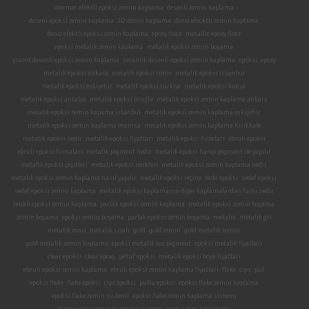
mermer efektli epoksi zemin kaplama
desenli zemin kaplama
deseni epoksi zemin kaplama
3D zemin kaplama
deniz efecktli zemin kaplama
deniz efektli epoksi zemin kaplama
epoxy floor
metallic epoxy floor
epoksi metalik zemin kaplama
metalik epoksi zemin boyama
granit desenli epoksi zemin kaplama
seramik desenli epoksi zemin kaplama
epoksi
epoxy
metalik epoksi ankara
metalik epoksi izmir
metalik epoksi istanbul
metalik epoksi eskişehir
metalik epoksi türkiye
metalik epoksi konya
metalik epoksi antalya
metalik epoksi muğla
metalik epoksi zemin kaplama ankara
metalik epoksi zemin kapama istanbul
metalik epoksi zemin kaplama eskişehir
metalik epoksi zemin kaplama manisa
metalik epoksi zemin kaplama Kırıkkale
metalik epoksi nedir
metalik epoksi fiyatları
metalik epoksi firöaları
ebruli epoksi
ebruli epoksi firmaları
metalik pigment nedir
metalik epoksi hangi pigment ile yapılır
metalik epoksi çeşitleri
metalik epoksi renkleri
metalik epoksi zemin kaplama nedir
metalik epoksi zemin kaplama nasıl yapılır
metalik epoksi reçine
hobi epoksi
sedef epoksi
sedef epoksi zemin kaplama
metalik epoksi kaplamanın diğer kaplamalardan farkı nedir
renkli epoksi zemin kaplama
parlak epoksi zemin kaplama
metalik epoksi zemin boyama
zemin boyama
epoksi zemin boyama
parlak epoksi zemin boyama
metalik
metalik gri
metalik mavi
metalik siyah
gold
gold zemin
gold metalik zemin
gold metalik zemin kaplama
epoksi metalik toz pigment
epoksi metalik fiyatları
clear epoksi
clear epoxy
şeffaf epoksi
metalik epoksi boya fiyatları
ebruli epoksi zemin kaplama
ebruli epoksi zemin kaplama fiyatları
flake
cips
pul
epoksi flake
flake epoksi
cips epoksi
pullu epoksi
epoksi flake zemin kaplama
epoksi flake zemin sistemi
epoksi flake zemin kaplama sistemi