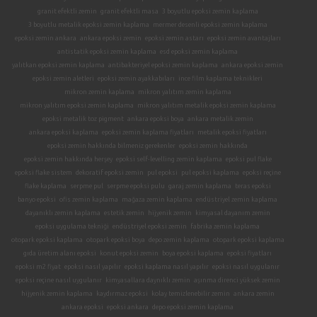
granit efektli zemin
granit efektli masa
3 boyutlu epoksi zemin kaplama
3 boyutlu metalik epoksi zemin kaplama
mermer desenli epoksi zemin kaplama
epoksi zemin ankara
ankara epoksi zemin
epoksi zemin astarı
epoksi zemin avantajları
antistatik epoksi zemin kaplama
esd epoksi zemin kaplama
yalıtkan epoksi zemin kaplama
antibakteriyel epoksi zemin kaplama
ankara epoksi zemin
epoksi zemin aletleri
epoksi zemin ayakkabıları
ince film kaplama teknikleri
mikron zemin kaplama
mikron yalıtım zemin kaplama
mikron yalıtım epoksi zemin kaplama
mikron yalıtım metalik epoksi zemin kaplama
epoksi metalik toz pigment
ankara epoksi boya
ankara metalik zemin
ankara epoksi kaplama
epoksi zemin kaplama fiyatları
metalik epoksi fiyatları
epoksi zemin hakkında bilmeniz gerekenler
epoksi zemin hakkında
epoksi zemin hakkında herşey
epoksi self-levelling zemin kaplama
epoksi pul flake
epoksi flake sistem
dekoratif epoksi zemin
pul epoksi
pul epoksi kaplama
epoksi reçine
flake kaplama
serpme pul
serpme epoksi pulu
garaj zemin kaplama
teras epoksi
banyo epoksi
ofis zemin kaplama
mağaza zemin kaplama
endüstriyel zemin kaplama
dayanıklı zemin kaplama
estetik zemin
hijyenik zemin
kimyasal dayanım zemin
epoksi uygulama tekniği
endüstriyel epoksi zemin
fabrika zemin kaplama
otopark epoksi kaplama
otopark epoksi boya
depo zemin kaplama
otopark epoksi kaplama
gıda üretim alanı epoksi
konut epoksi zemin
boya epoksi kaplama
epoksi fiyatları
epoksi m2 fiyat
epoksi nasıl yapılır
epoksi kaplama nasıl yapılır
epoksi nasıl uygulanır
epoksi reçine nasıl uygulanır
kimyasallara daynıklı zemin
aşınma direnci yüksek zemin
hijyenik zemin kaplama
kaydırmaz epoksi
kolay temizlenebilir zemin
ankara zemin
ankara epoksi
epoksi ankara
depo epoksi zemin kaplama