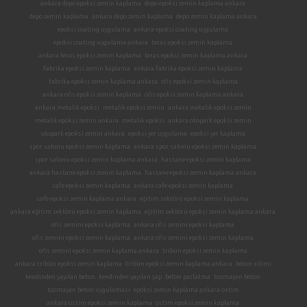
ankara depo epoksi zemin kaplama
depo epoksi zemin kaplama ankara
depo zemin kaplama
ankara depo zemin kaplama
depo zemin kaplama ankara
epoksi coating uygulama
ankara epoksi coating uygulama
epoksi coating uygulama ankara
teras epoksi zemin kaplama
ankara teras epoksi zemin kaplama
teras epoksi zemin kaplama ankara
fabrika epoksi zemin kaplama
ankara fabrika epoksi zemin kaplama
fabrika epoksi zemin kaplama ankara
ofis epoksi zemin kaplama
ankara ofis epoksi zemin kaplama
ofis epoksi zemin kaplama ankara
ankara metalik epoksi
metalik epoksi zemin
ankara metalik epoksi zemin
metalik epoksi zemin ankara
metalik epoksi
ankara otopark epoksi zemin
otopark epoksi zemin ankara
epoksi yer uygulama
epoksi yer kaplama
spor salonu epoksi zemin kaplama
ankara spor salonu epoksi zemin kaplama
spor salonu epoksi zemin kaplama ankara
hastane epoksi zemin kaplama
ankara hastane epoksi zemin kaplama
hastane epoksi zemin kaplama ankara
cafe epoksi zemin kaplama
ankara cafe epoksi zemin kaplama
cafe epoksi zemin kaplama ankara
eğitim sektörü epoksi zemin kaplama
ankara eğitim sektörü epoksi zemin kaplama
eğitim sektörü epoksi zemin kaplama ankara
ofis zemini epoksi kaplama
ankara ofis zemini epoksi kaplama
ofis zemini epoksi zemin kaplama
ankara ofis zemini epoksi zemin kaplama
ofis zemini epoksi zemin kaplama ankara
tribün epoksi zemin kaplama
ankara tribün epoksi zemin kaplama
tribün epoksi zemin kaplama ankara
beton silimi
kendinden yayılan beton
kendinden yayılan şap
beton parlatma
tozmayan beton
tozmayan beton uygulaması
epoksi zemin kaplama ankara ostim
ankara ostim epoksi zemin kaplama
ostim epoksi zemin kaplama