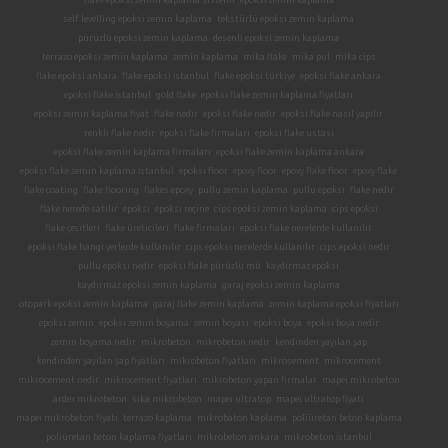
flake epoksi zemin kaplama sistemi
epoksi zemin kaplama
self levelling epoksi zemin kaplama
tekstürlü epoksi zemin kaplama
pürüzlü epoksi zemin kaplama
desenli epoksi zemin kaplama
terrazo epoksi zemin kaplama
zemin kaplama
mika flake
mika pul
mika cips
flake epoksi ankara
flake epoksi İstanbul
flake epoksi türkiye
epoksi flake ankara
epoksi flake İstanbul
gold flake
epoksi flake zemin kaplama fiyatları
epoksi zemin kaplama fiyat
flake nedir
epoksi flake nedir
epoksi flake nasıl yapılır
renkli flake nedir
epoksi flake firmaları
epoksi flake ustası
epoksi flake zemin kaplama firmaları
epoksi flake zemin kaplama ankara
epoksi flake zemin kaplama İstanbul
epoksi floor
epoxy floor
epoxy flake floor
epoxy flake
flake coating
flake flooring
flakes epoxy
pullu zemin kaplama
pullu epoksi
flake nedir
flake nerede satılır
epoksi
epoksi reçine
cips epoksi zemin kaplama
cips epoksi
flake çeşitleri
flake üreticileri
flake firmaları
epoksi flake nerelerde kullanılır
epoksi flake hangi yerlerde kullanılır
cips epoksi nerelerde kullanılır
cips epoksi nedir
pullu epoksi nedir
epoksi flake pürüzlü mü
kaydırmaz epoksi
kaydırmaz epoksi zemin kaplama
garaj epoksi zemin kaplama
otopark epoksi zemin kaplama
garaj flake zemin kaplama
zemin kaplama epoksi fiyatları
epoksi zemin
epoksi zemin boyama
zemin boyası
epoksi boya
epoksi boya nedir
zemin boyama nedir
mikrobeton
mikrobeton nedir
kendinden yayılan şap
kendinden yayılan şap fiyatları
mikrobeton fiyatları
mikrosement
mikrocement
mikrocement nedir
mikrocement fiyatları
mikrobeton yapan firmalar
mapei mikrobeton
ardex mikrobeton
sika mikrobeton
mapei ultratop
mapei ultratop fiyatı
mapei mikrobeton fiyatı
terrazo kaplama
mikrobaton kaplama
poliüretan beton kaplama
poliüretan beton kaplama fiyatları
mikrobeton ankara
mikrobeton İstanbul