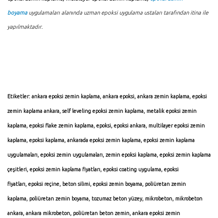
boyama
uygulamaları alanında uzman epoksi uygulama ustaları tarafından itina ile
yapılmaktadır.
Etiketler:
ankara epoksi zemin kaplama
,
ankara epoksi
,
ankara zemin kaplama
,
epoksi
zemin kaplama ankara
,
self leveling epoksi zemin kaplama
,
metalik epoksi zemin
kaplama
,
epoksi flake zemin kaplama
,
epoksi
,
epoksi ankara
,
multilayer epoksi zemin
kaplama
,
epoksi kaplama
,
ankarada epoksi zemin kaplama
,
epoksi zemin kaplama
uygulamaları
,
epoksi zemin uygulamaları
,
zemin epoksi kaplama
,
epoksi zemin kaplama
çeşitleri
,
epoksi zemin kaplama fiyatları
,
epoksi coating uygulama
,
epoksi
fiyatları
,
epoksi reçine
, beton silimi,
epoksi zemin boyama
,
poliüretan zemin
kaplama
,
poliüretan zemin boyama
,
tozumaz beton yüzey
,
mikrobeton
,
mikrobeton
ankara
,
ankara mikrobeton
,
poliüretan beton zemin
,
ankara epoksi zemin