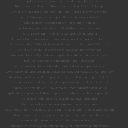
clear epoksi
clear epoxy
şeffaf epoksi
metalik epoksi boya fiyatları
ebruli epoksi zemin kaplama
ebruli epoksi zemin kaplama fiyatları
flake
cips
pul
epoksi flake
flake epoksi
cips epoksi
pullu epoksi
epoksi flake zemin kaplama
epoksi flake zemin sistemi
epoksi flake zemin kaplama sistemi
flake epoksi zemin kaplama sistemi
epoksi zemin kaplama
self levelling epoksi zemin kaplama
tekstürlü epoksi zemin kaplama
pürüzlü epoksi zemin kaplama
desenli epoksi zemin kaplama
terrazo epoksi zemin kaplama
zemin kaplama
mika flake
mika pul
mika cips
flake epoksi ankara
flake epoksi İstanbul
flake epoksi türkiye
epoksi flake ankara
epoksi flake İstanbul
gold flake
epoksi flake zemin kaplama fiyatları
epoksi zemin kaplama fiyat
flake nedir
epoksi flake nedir
epoksi flake nasıl yapılır
renkli flake nedir
epoksi flake firmaları
epoksi flake ustası
epoksi flake zemin kaplama firmaları
epoksi flake zemin kaplama ankara
epoksi flake zemin kaplama İstanbul
epoksi floor
epoxy floor
epoxy flake floor
epoxy flake
flake coating
flake flooring
flakes epoxy
pullu zemin kaplama
pullu epoksi
flake nedir
flake nerede satılır
epoksi
epoksi reçine
cips epoksi zemin kaplama
cips epoksi
flake çeşitleri
flake üreticileri
flake firmaları
epoksi flake nerelerde kullanılır
epoksi flake hangi yerlerde kullanılır
cips epoksi nerelerde kullanılır
cips epoksi nedir
pullu epoksi nedir
epoksi flake pürüzlü mü
kaydırmaz epoksi
kaydırmaz epoksi zemin kaplama
garaj epoksi zemin kaplama
otopark epoksi zemin kaplama
garaj flake zemin kaplama
zemin kaplama epoksi fiyatları
epoksi zemin
epoksi zemin boyama
zemin boyası
epoksi boya
epoksi boya nedir
zemin boyama nedir
mikrobeton
mikrobeton nedir
kendinden yayılan şap
kendinden yayılan şap fiyatları
mikrobeton fiyatları
mikrosement
mikrocement