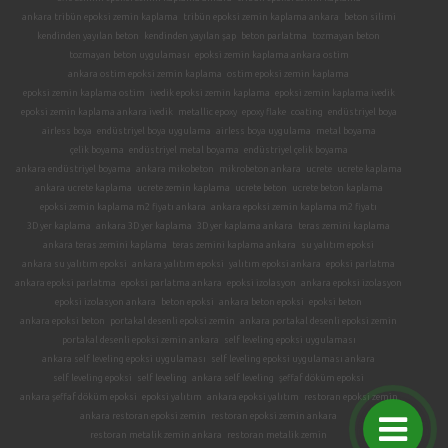
ankara tribün epoksi zemin kaplama
tribün epoksi zemin kaplama ankara
beton silimi
kendinden yayılan beton
kendinden yayılan şap
beton parlatma
tozmayan beton
tozmayan beton uygulaması
epoksi zemin kaplama ankara ostim
ankara ostim epoksi zemin kaplama
ostim epoksi zemin kaplama
epoksi zemin kaplama ostim
ivedik epoksi zemin kaplama
epoksi zemin kaplama ivedik
epoksi zemin kaplama ankara ivedik
metallic epoxy
epoxy flake
coating
endüstriyel boya
airless boya
endüstriyel boya uygulama
airless boya uygulama
metal boyama
çelik boyama
endüstriyel metal boyama
endüstriyel çelik boyama
ankara endüstriyel boyama
ankara mikobeton
mikrobeton ankara
ucrete
ucrete kaplama
ankara ucrete kaplama
ucrete zemin kaplama
ucrete beton
ucrete beton kaplama
epoksi zemin kaplama m2 fiyatı ankara
ankara epoksi zemin kaplama m2 fiyatı
3D yer kaplama
ankara 3D yer kaplama
3D yer kaplama ankara
teras zemini kaplama
ankara teras zemini kaplama
teras zemini kaplama ankara
su yalıtım epoksi
ankara su yalıtım epoksi
ankara yalıtım epoksi
yalıtım epoksi ankara
epoksi parlatma
ankara epoksi parlatma
epoksi parlatma ankara
epoksi izolasyon
ankara epoksi izolasyon
epoksi izolasyon ankara
beton epoksi
ankara beton epoksi
epoksi beton
ankara epoksi beton
portakal desenli epoksi zemin
ankara portakal desenli epoksi zemin
portakal desenli epoksi zemin ankara
self leveling epoksi uygulaması
ankara self leveling epoksi uygulaması
self leveling epoksi uygulaması ankara
self leveling epoksi
self leveling
ankara self leveling
şeffaf döküm epoksi
ankara şeffaf döküm epoksi
epoksi yalıtım
ankara epoksi yalıtım
restoran epoksi zemin
ankara restoran epoksi zemin
restoran epoksi zemin ankara
restoran metalik zemin ankara
restoran metalik zemin