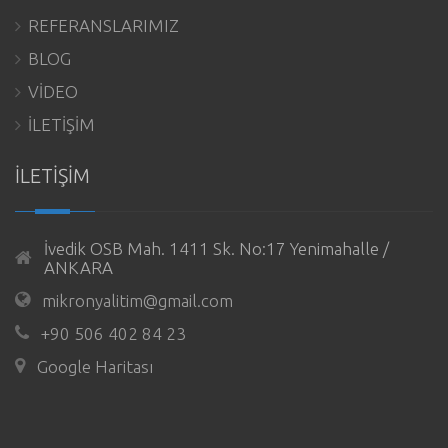
REFERANSLARIMIZ
BLOG
VİDEO
İLETİŞİM
İLETİŞİM
İvedik OSB Mah. 1411 Sk. No:17 Yenimahalle /
ANKARA
mikronyalitim@gmail.com
+90 506 402 84 23
Google Haritası