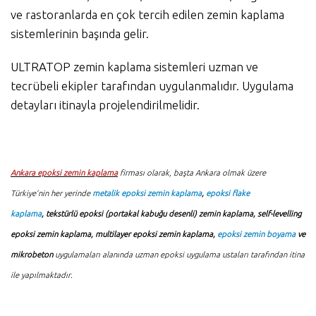
ve rastoranlarda en çok tercih edilen zemin kaplama
sistemlerinin başında gelir.
ULTRATOP zemin kaplama sistemleri uzman ve
tecrübeli ekipler tarafından uygulanmalıdır. Uygulama
detayları itinayla projelendirilmelidir.
Ankara epoksi zemin kaplama
firması olarak, başta Ankara olmak üzere
Türkiye’nin her yerinde
metalik epoksi zemin kaplama
,
epoksi flake
kaplama
,
tekstürlü epoksi (portakal kabuğu desenli) zemin kaplama, self-levelling
epoksi zemin kaplama, multilayer epoksi zemin kaplama,
epoksi zemin boyama
ve
mikrobeton
uygulamaları alanında uzman epoksi uygulama ustaları tarafından itina
ile yapılmaktadır.