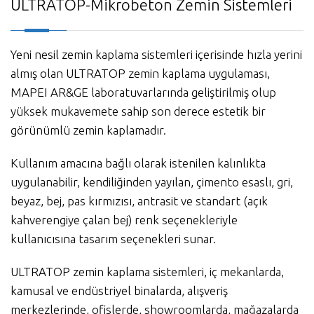
ULTRATOP-Mikrobeton Zemin Sistemleri
Yeni nesil zemin kaplama sistemleri içerisinde hızla yerini
almış olan ULTRATOP zemin kaplama uygulaması,
MAPEI AR&GE laboratuvarlarında geliştirilmiş olup
yüksek mukavemete sahip son derece estetik bir
görünümlü zemin kaplamadır.
Kullanım amacına bağlı olarak istenilen kalınlıkta
uygulanabilir, kendiliğinden yayılan, çimento esaslı, gri,
beyaz, bej, pas kırmızısı, antrasit ve standart (açık
kahverengiye çalan bej) renk seçenekleriyle
kullanıcısına tasarım seçenekleri sunar.
ULTRATOP zemin kaplama sistemleri, iç mekanlarda,
kamusal ve endüstriyel binalarda, alışveriş
merkezlerinde, ofislerde, showroomlarda, mağazalarda