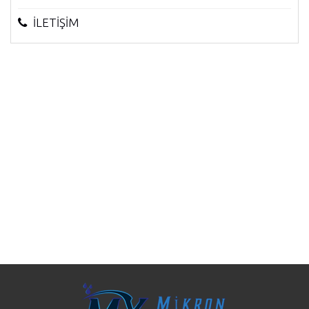
İLETİŞİM