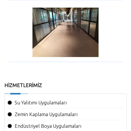
HİZMETLERİMİZ
Su Yalıtımı Uygulamaları
Zemin Kaplama Uygulamaları
Endüstriyel Boya Uygulamaları