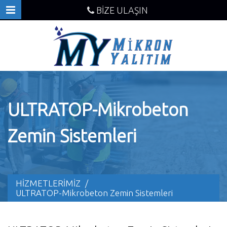
BİZE ULAŞIN
ULTRATOP-Mikrobeton
Zemin Sistemleri
HİZMETLERİMİZ
/
ULTRATOP-Mikrobeton Zemin Sistemleri