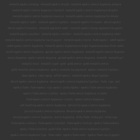
metalik epoksi antalya
metalik epoksi muğla
metalik epoksi zemin kaplama ankara
metalik epoksi zemin kapama istanbul
metalik epoksi zemin kaplama eskişehir
metalik epoksi zemin kaplama manisa
metalik epoksi zemin kaplama Kırıkkale
metalik epoksi nedir
metalik epoksi fiyatları
metalik epoksi firmaları
ebruli epoksi
ebruli epoksi firmaları
metalik pigment nedir
metalik epoksi hangi pigment ile yapılır
metalik epoksi çeşitleri
metalik epoksi renkleri
metalik epoksi zemin kaplama nedir
metalik epoksi zemin kaplama nasıl yapılır
metalik epoksi reçine
hobi epoksi
sedef epoksi
sedef epoksi zemin kaplama
metalik epoksi kaplamanın diğer kaplamalardan farkı nedir
renkli epoksi zemin kaplama
parlak epoksi zemin kaplama
metalik epoksi zemin boyama
zemin boyama
epoksi zemin boyama
parlak epoksi zemin boyama
metalik
metalik gri
metalik mavi
metalik siyah
gold
gold zemin
gold metalik zemin
gold metalik zemin kaplama
epoksi metalik toz pigment
epoksi metalik fiyatları
clear epoksi
clear epoxy
şeffaf epoksi
metalik epoksi boya fiyatları
ebruli epoksi zemin kaplama
ebruli epoksi zemin kaplama fiyatları
flake
cips
pul
epoksi flake
flake epoksi
cips epoksi
pullu epoksi
epoksi flake zemin kaplama
epoksi flake zemin sistemi
epoksi flake zemin kaplama sistemi
flake epoksi zemin kaplama sistemi
epoksi zemin kaplama
self levelling epoksi zemin kaplama
tekstürlü epoksi zemin kaplama
pürüzlü epoksi zemin kaplama
desenli epoksi zemin kaplama
terrazo epoksi zemin kaplama
zemin kaplama
mika flake
mika pul
mika cips
flake epoksi ankara
flake epoksi İstanbul
flake epoksi türkiye
epoksi flake ankara
epoksi flake İstanbul
gold flake
epoksi flake zemin kaplama fiyatları
epoksi zemin kaplama fiyat
flake nedir
epoksi flake nedir
epoksi flake nasıl yapılır