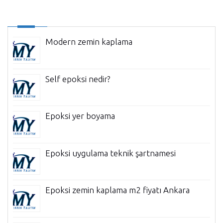
Modern zemin kaplama
Self epoksi nedir?
Epoksi yer boyama
Epoksi uygulama teknik şartnamesi
Epoksi zemin kaplama m2 fiyatı Ankara