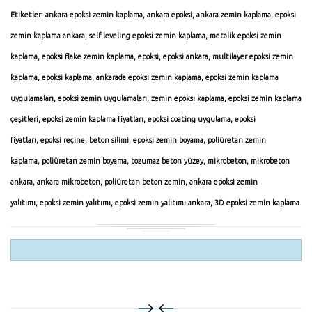
Etiketler:
ankara epoksi zemin kaplama
,
ankara epoksi
,
ankara zemin kaplama
,
epoksi
zemin kaplama ankara
,
self leveling epoksi zemin kaplama
,
metalik epoksi zemin
kaplama
,
epoksi flake zemin kaplama
,
epoksi
,
epoksi ankara
,
multilayer epoksi zemin
kaplama
,
epoksi kaplama
,
ankarada epoksi zemin kaplama
,
epoksi zemin kaplama
uygulamaları
,
epoksi zemin uygulamaları
,
zemin epoksi kaplama
,
epoksi zemin kaplama
çeşitleri
,
epoksi zemin kaplama fiyatları
,
epoksi coating uygulama
,
epoksi
fiyatları
,
epoksi reçine
, beton silimi,
epoksi zemin boyama
,
poliüretan zemin
kaplama
,
poliüretan zemin boyama
,
tozumaz beton yüzey
,
mikrobeton
,
mikrobeton
ankara
,
ankara mikrobeton
,
poliüretan beton zemin
,
ankara epoksi zemin
yalıtımı
,
epoksi zemin yalıtımı
,
epoksi zemin yalıtımı ankara
,
3D epoksi zemin kaplama