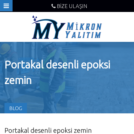
BİZE ULAŞIN
Portakal desenli epoksi
zemin
BLOG
Portakal desenli epoksi zemin