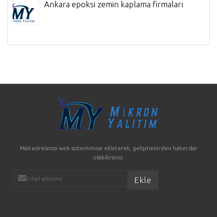
Ankara epoksi zemin kaplama firmaları
Mail adresinizi web sistemimize ekleterek, gelişmelerden haberdar
olabilirsiniz.