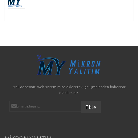
Mail adresinizi web sistemimize ekleterek, gelişmelerden haberdar
olabilirsiniz.