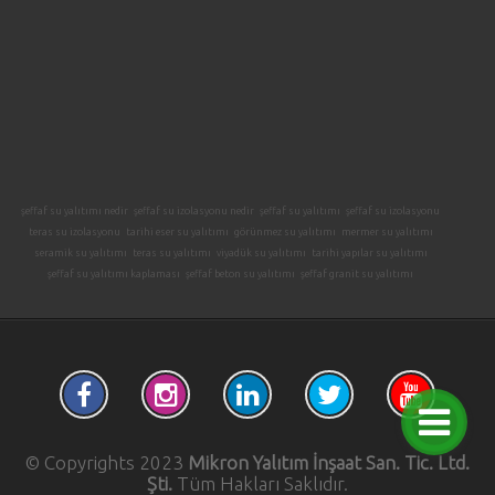
şeffaf su yalıtımı nedir
şeffaf su izolasyonu nedir
şeffaf su yalıtımı
şeffaf su izolasyonu
teras su izolasyonu
tarihi eser su yalıtımı
görünmez su yalıtımı
mermer su yalıtımı
seramik su yalıtımı
teras su yalıtımı
viyadük su yalıtımı
tarihi yapılar su yalıtımı
şeffaf su yalıtımı kaplaması
şeffaf beton su yalıtımı
şeffaf granit su yalıtımı
© Copyrights 2023
Mikron Yalıtım İnşaat San. Tic. Ltd.
Şti.
Tüm Hakları Saklıdır.