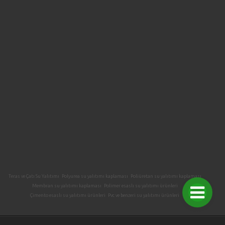
Teras ve Çatı Su Yalıtımı
Polyurea su yalıtımı kaplaması
Poliüretan su yalıtımı kaplaması
Membran su yalıtımı kaplaması
Polimer esaslı su yalıtımı ürünleri
Çimento esaslı su yalıtımı ürünleri
Pvc ve benzeri su yalıtımı ürünleri